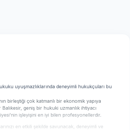
 hukuku uyuşmazlıklarında deneyimli hukukçuları bu
ın birleştiği çok katmanlı bir ekonomik yapıya
 Balıkesir, geniş bir hukuki uzmanlık ihtiyacı
si’nin işleyişini en iyi bilen profesyonellerdir.
rınızı en etkili şekilde savunacak, deneyimli ve