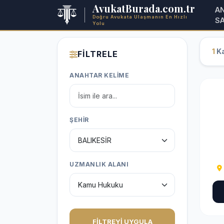
AvukatBurada.com.tr
A
Doğru Avukata Ulaşmanın En Hızlı
S
Yolu
1
Ka
FİLTRELE
ANAHTAR KELİME
ŞEHİR
UZMANLIK ALANI
FİLTREYİ UYGULA