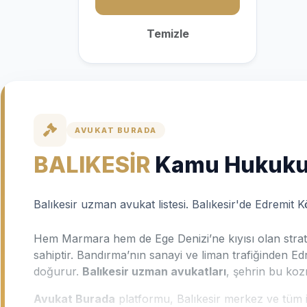
Temizle
AVUKAT BURADA
BALIKESİR
Kamu Hukuku 
Balıkesir uzman avukat listesi. Balıkesir'de Edremi
Hem Marmara hem de Ege Denizi’ne kıyısı olan stratej
sahiptir. Bandırma’nın sanayi ve liman trafiğinden Edr
doğurur.
Balıkesir uzman avukatları
, şehrin bu kozm
Avukat Burada
platformu, Balıkesir merkez ve tüm il