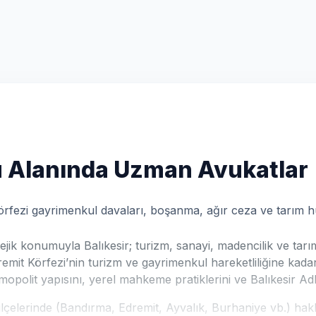
Alanında Uzman Avukatlar
t Körfezi gayrimenkul davaları, boşanma, ağır ceza ve tarım
ik konumuyla Balıkesir; turizm, sanayi, madencilik ve tarım
emit Körfezi’nin turizm ve gayrimenkul hareketliliğine kadar
opolit yapısını, yerel mahkeme pratiklerini ve Balıkesir Adliye
çelerinde (Bandırma, Edremit, Ayvalık, Burhaniye vb.) hakla