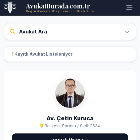
AvukatBurada.com.tr
Doğru Avukata Ulaşmanın En Hızlı Yolu
Avukat Ara
1
Kayıtlı Avukat Listeleniyor
Av. Çetin Kuruca
Balıkesir Barosu / Sicil: 2634