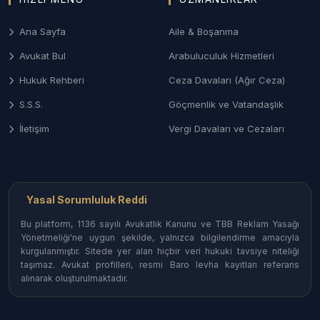
Özellikle turistik bölgelerdeki tahliye davaları, kira
bedel tespiti, tapu iptal-tescil ve komşuluk
Ana Sayfa
Aile & Boşanma
hukukundan doğan uyuşmazlıkların çözümü.
Avukat Bul
Arabuluculuk Hizmetleri
4. İş Hukuku ve Tazminat Alacakları
Hukuk Rehberi
Ceza Davaları (Ağır Ceza)
Sanayi bölgelerinde veya tarım sektöründe yaşanan
S.S.S.
Göçmenlik ve Vatandaşlık
iş kazaları, kıdem ve ihbar tazminatları ile mobbing
davalarında işçi ve işveren haklarının korunması.
İletişim
Vergi Davaları ve Cezaları
Balıkesir İlçelerinde Avukat Erişimi
Balıkesir’in geniş coğrafyasındaki her noktada
Yasal Sorumluluk Reddi
uzman hukukçulara ulaşabilirsiniz:
Bu platform, 1136 sayılı Avukatlık Kanunu ve TBB Reklam Yasağı
Yönetmeliği'ne uygun şekilde, yalnızca bilgilendirme amacıyla
Altıeylül ve Karesi (Merkez) Avukatları:
Adliye
kurgulanmıştır. Sitede yer alan hiçbir veri hukuki tavsiye niteliği
çevresinde kümelenmiş, her branşta hizmet
taşımaz. Avukat profilleri, resmi Baro levha kayıtları referans
veren bürolar.
alınarak oluşturulmaktadır.
Bandırma ve Erdek Avukatları:
Sanayi, ticaret