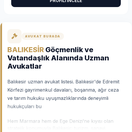
PROFİLİ İNCELE
AVUKAT BURADA
BALIKESİR
Göçmenlik ve
Vatandaşlık Alanında Uzman
Avukatlar
Balıkesir uzman avukat listesi. Balıkesir'de Edremit
Körfezi gayrimenkul davaları, boşanma, ağır ceza
ve tarım hukuku uyuşmazlıklarında deneyimli
hukukçuları bu
Hem Marmara hem de Ege Denizi’ne kıyısı olan
stratejik konumuyla Balıkesir; turizm, sanayi,