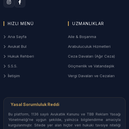
çekişmeli boşanma, velayet, nafaka ve mal
paylaşımı davalarında gizlilik odaklı profesyonel
süreç yönetimi.
HIZLI MENÜ
UZMANLIKLAR
3. Aydın Ceza ve Ağır Ceza Savunması
Ana Sayfa
Aile & Boşanma
Ağır Ceza Mahkemelerinde; turistik bölgelerdeki
Avukat Bul
Arabuluculuk Hizmetleri
asayiş olayları, ticari nitelikli suçlar ve narkotik
dosyalarında haklarınızı koruyan etkin savunma
Hukuk Rehberi
Ceza Davaları (Ağır Ceza)
desteği.
S.S.S.
Göçmenlik ve Vatandaşlık
4. Ticaret ve Şirketler Hukuku
İletişim
Vergi Davaları ve Cezaları
Nazilli ve Söke gibi sanayi ve ticaretin yoğun olduğu
bölgelerdeki işletmeler için sözleşme yönetimi,
alacak tahsili ve iş hukuku danışmanlığı.
Yasal Sorumluluk Reddi
Bu platform, 1136 sayılı Avukatlık Kanunu ve TBB Reklam Yasağı
Aydın İlçelerinde Avukat Erişimi
Yönetmeliği'ne uygun şekilde, yalnızca bilgilendirme amacıyla
kurgulanmıştır. Sitede yer alan hiçbir veri hukuki tavsiye niteliği
Aydın’ın her noktasındaki uzman hukukçulara