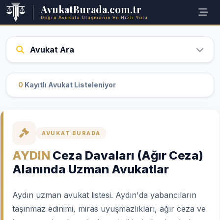
AvukatBurada.com.tr
Doğru Avukata Ulaşmanın En Hızlı Yolu
Avukat Ara
0
Kayıtlı Avukat Listeleniyor
AVUKAT BURADA
AYDIN
Ceza Davaları (Ağır Ceza)
Alanında Uzman Avukatlar
Aydın uzman avukat listesi. Aydın'da yabancıların
taşınmaz edinimi, miras uyuşmazlıkları, ağır ceza ve