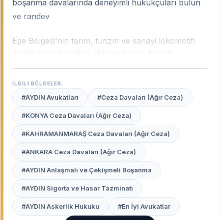
boşanma davalarında deneyimli hukukçuları bulun
ve randev
Ege Bölgesi'nin tarım, turizm ve sanayi lokomotifi
Aydın; verimli ovaları, dünyaca ünlü turizm
merkezleri ve stratejik enerji yatırımlarıyla çok
katmanlı bir hukuki yapıya sahiptir. Şehrin dokusu;
İLGİLİ BÖLGELER:
tarımsal mülkiyet uyuşmazlıklarından Kuşadası ve
#AYDIN Avukatları
#Ceza Davaları (Ağır Ceza)
Didim’deki uluslararası hukuk trafiğine, jeotermal
enerji kamulaştırmalarından aile hukukuna kadar
#KONYA Ceza Davaları (Ağır Ceza)
geniş bir sahada yerel tecrübe gerektirir.
Aydın
#KAHRAMANMARAŞ Ceza Davaları (Ağır Ceza)
uzman avukatları
, şehrin bu dinamik yapısını, yerel
adli pratikleri ve Ege’nin kendine has mülkiyet
#ANKARA Ceza Davaları (Ağır Ceza)
kültürünü en iyi bilen profesyonellerdir.
#AYDIN Anlaşmalı ve Çekişmeli Boşanma
Avukat Burada
platformu, Aydın Adliyesi ve tüm
#AYDIN Sigorta ve Hasar Tazminatı
ilçelerindeki (Nazilli, Kuşadası, Didim, Söke vb.)
davalarınızda haklarınızı en etkili şekilde savunacak,
#AYDIN Askerlik Hukuku
#En İyi Avukatlar
güvenilir avukatları sizin için listeler.