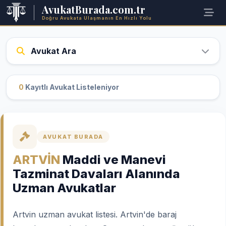
AvukatBurada.com.tr
Doğru Avukata Ulaşmanın En Hızlı Yolu
Avukat Ara
0
Kayıtlı Avukat Listeleniyor
AVUKAT BURADA
ARTVİN
Maddi ve Manevi
Tazminat Davaları Alanında
Uzman Avukatlar
Artvin uzman avukat listesi. Artvin'de baraj