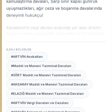
kamulaştırma davaları, Sarp sınır kapısı gümrük
uyuşmazlıkları, ağır ceza ve boşanma davalarında
deneyimli hukukçul
Karadeniz’in yeşil devleri arasında yer alan Artvin;
baraj projeleri, madencilik faaliyetleri ve Gürcistan’a
açılan Sarp Sınır Kapısı ile stratejik bir hukuk
merkezidir. Artvin’in dik yamaçları ve hırçın doğası
İLGİLİ BÖLGELER:
kadar, hukuki süreçleri de kendine has zorluklar
#ARTVİN Avukatları
barındırır.
Artvin uzman avukatları
, özellikle
kamulaştırma bedel tespit davalarından sınır ticareti
#Maddi ve Manevi Tazminat Davaları
uyuşmazlıklarına kadar bölgeyi doğrudan
#SİİRT Maddi ve Manevi Tazminat Davaları
ilgilendiren konularda yüksek tecrübeye sahip
profesyonellerdir.
#AKSARAY Maddi ve Manevi Tazminat Davaları
Avukat Burada
platformu, Artvin merkez ve
#ELAZIĞ Maddi ve Manevi Tazminat Davaları
ilçelerinde (Hopa, Arhavi, Borçka vb.) haklarınızı en
#ARTVİN Vergi Davaları ve Cezaları
iyi şekilde temsil edecek, yerel mevzuata hakim en
iyi avukatları sizin için listeler.