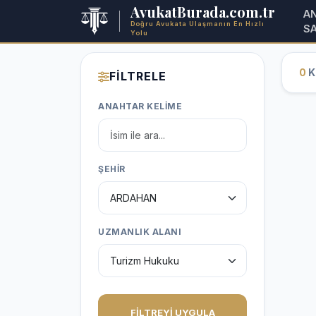
AvukatBurada.com.tr
A
Doğru Avukata Ulaşmanın En Hızlı
S
Yolu
0
Ka
FİLTRELE
ANAHTAR KELİME
ŞEHİR
UZMANLIK ALANI
FİLTREYİ UYGULA