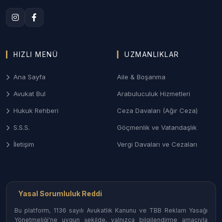
Ardahan Aile Mahkemeleri nezdinde; anlaşmalı veya
çekişmeli boşanma, nafaka, velayet ve aile konutu
şerhi gibi hassas süreçlerin gizlilikle takibi.
3. Ardahan Ceza ve Ağır Ceza Savunması
HIZLI MENÜ
UZMANLIKLAR
Soruşturma aşamasından itibaren; karakol ve
savcılık ifadeleri, tutukluluğa itiraz ve ağır ceza
Ana Sayfa
Aile & Boşanma
mahkemelerinde haklarınızı koruyan etkin savunma
Avukat Bul
Arabuluculuk Hizmetleri
desteği.
Hukuk Rehberi
Ceza Davaları (Ağır Ceza)
4. İcra ve Alacak Tahsili
S.S.S.
Göçmenlik ve Vatandaşlık
Ticari borçlar, çek-senet takibi ve kurum
İletişim
Vergi Davaları ve Cezaları
alacaklarının tahsili için Ardahan İcra Müdürlükleri
nezdinde yürütülen hızlı ve sonuç odaklı işlemler.
Ardahan İlçelerinde Avukat Erişimi
Yasal Sorumluluk Reddi
Ardahan’ın her noktasındaki uzman hukukçulara
Bu platform, 1136 sayılı Avukatlık Kanunu ve TBB Reklam Yasağı
ulaşabilirsiniz:
Yönetmeliği'ne uygun şekilde, yalnızca bilgilendirme amacıyla