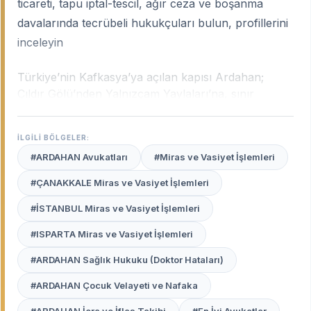
ticareti, tapu iptal-tescil, ağır ceza ve boşanma
davalarında tecrübeli hukukçuları bulun, profillerini
inceleyin
Türkiye’nin Kafkasya’ya açılan kapısı Ardahan;
Çıldır Gölü’nden Yalnızçam Yaylaları’na, sınır
ticaretinden hayvancılığa kadar kendine has bir
sosyo-ekonomik yapıya sahiptir. Şehrin bu dokusu;
İLGİLİ BÖLGELER:
mülkiyet uyuşmazlıklarından miras davalarına, sınır
#ARDAHAN Avukatları
#Miras ve Vasiyet İşlemleri
kapıları bağlantılı ticari ihtilaflardan aile hukukuna
kadar geniş bir sahada yerel tecrübe gerektirir.
#ÇANAKKALE Miras ve Vasiyet İşlemleri
Ardahan uzman avukatları
, bölgenin coğrafi
#İSTANBUL Miras ve Vasiyet İşlemleri
zorluklarını, yerel yönetim pratiklerini ve Ardahan
Adliyesi'nin işleyişini en iyi bilen profesyonellerdir.
#ISPARTA Miras ve Vasiyet İşlemleri
Avukat Burada
platformu, Ardahan merkez ve
#ARDAHAN Sağlık Hukuku (Doktor Hataları)
ilçelerinde (Göle, Çıldır, Hanak vb.) haklarınızı
#ARDAHAN Çocuk Velayeti ve Nafaka
sarsılmaz bir kararlılıkla savunacak, güvenilir
avukatları sizin için listeler.