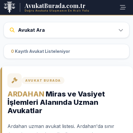
AvukatBurada.com.tr
Doğru Avukata Ulaşmanın En Hızlı Yolu
Avukat Ara
0
Kayıtlı Avukat Listeleniyor
AVUKAT BURADA
ARDAHAN
Miras ve Vasiyet
İşlemleri Alanında Uzman
Avukatlar
Ardahan uzman avukat listesi. Ardahan'da sınır