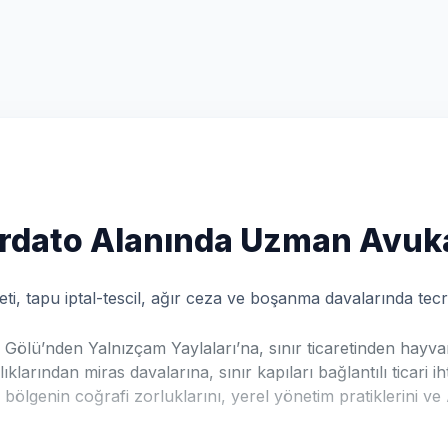
ordato Alanında Uzman Avuka
ti, tapu iptal-tescil, ağır ceza ve boşanma davalarında tecrü
r Gölü’nden Yalnızçam Yaylaları’na, sınır ticaretinden hay
larından miras davalarına, sınır kapıları bağlantılı ticari 
, bölgenin coğrafi zorluklarını, yerel yönetim pratiklerini ve A