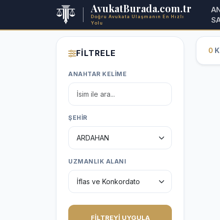
AvukatBurada.com.tr
A
Doğru Avukata Ulaşmanın En Hızlı
S
Yolu
0
Ka
FİLTRELE
ANAHTAR KELİME
ŞEHİR
UZMANLIK ALANI
FİLTREYİ UYGULA