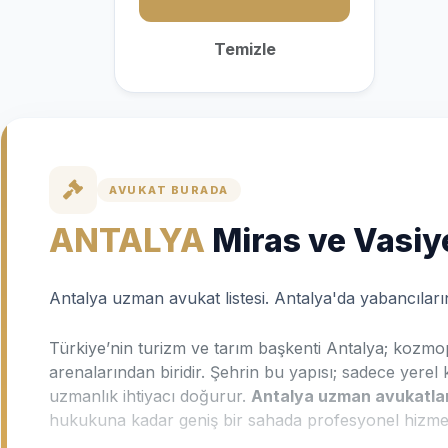
Temizle
AVUKAT BURADA
ANTALYA
Miras ve Vasiy
Antalya uzman avukat listesi. Antalya'da yabancılar
Türkiye’nin turizm ve tarım başkenti Antalya; kozmo
arenalarından biridir. Şehrin bu yapısı; sadece yerel
uzmanlık ihtiyacı doğurur.
Antalya uzman avukatlar
hukukuna kadar geniş bir sahada profesyonel hizme