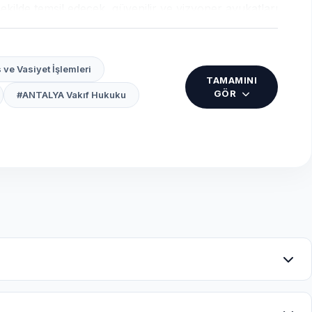
ekilde temsil edecek, güvenilir ve vizyoner avukatları
e Vasiyet İşlemleri
TAMAMINI
GÖR
#ANTALYA Vakıf Hukuku
 İkamet izinleri, vatandaşlık başvuruları ve
kazaları gibi konularda sektörel deneyim.
vaları ve kıyı kanunu uyuşmazlıklarında derinlemesine
:
ine göre değişiklik göstermektedir.