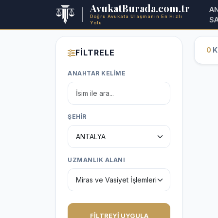
AvukatBurada.com.tr
A
Doğru Avukata Ulaşmanın En Hızlı
S
Yolu
0
Ka
FİLTRELE
ANAHTAR KELİME
ŞEHİR
UZMANLIK ALANI
FİLTREYİ UYGULA