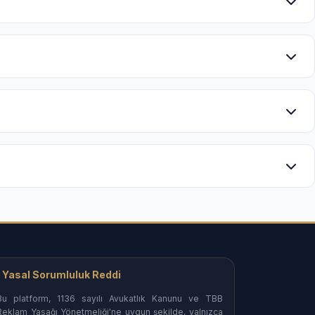
malar) ve tahliye süreçlerinin yönetimi.
rası mal paylaşımı süreçleri.
şabilirsiniz.
li savunma stratejileri.
edinebilirsiniz.
eşmeleri ihtilafları.
Yasal Sorumluluk Reddi
manlıkta uzman bürolar.
Bu platform, 1136 sayılı Avukatlık Kanunu ve TBB
Reklam Yasağı Yönetmeliği'ne uygun şekilde, yalnızca