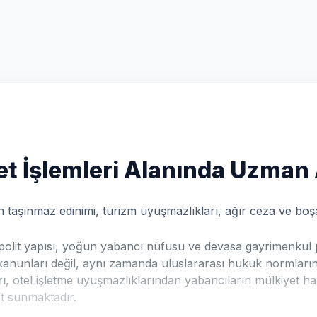
et İşlemleri Alanında Uzman
ın taşınmaz edinimi, turizm uyuşmazlıkları, ağır ceza ve b
polit yapısı, yoğun yabancı nüfusu ve devasa gayrimenkul pr
 kanunları değil, aynı zamanda uluslararası hukuk normlarını 
ı
, otel işletme uyuşmazlıklarından yabancıların mülkiyet hakla
t sunmaktadır.