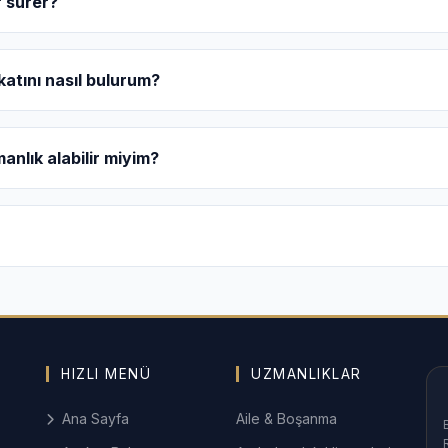
r sürer?
rı, kira uyuşmazlıkları (özellikle yüksek bedelli ticari kirala
nde bu süreç 6 ay ile 2 yıl arasında sonuçlanabilmektedir.
katını nasıl bulurum?
bancı unsurlu evliliklerde tanıma-tenfiz, velayet ve uluslara
 sicil kayıtlarını inceleyerek alanında tecrübeli uzmanlara kolayca ula
nlık alabilir miyim?
 narkotik dosyaları ve ticari nitelikli ceza davalarında etki
tabidir; ancak sitemizdeki avukatların makalelerini okuyarak ön bilgi 
ğan ticari alacaklar, ürün hasarı tazminatları ve tedarik sözl
eya telefon yoluyla uzaktan hukuki destek sağlayabilmektedir.
Avukat Erişimi
layca ulaşın:
HIZLI MENÜ
UZMANLIKLAR
resinde kümelenmiş, yabancılar hukuku ve kurumsal danış
Ana Sayfa
Aile & Boşanma