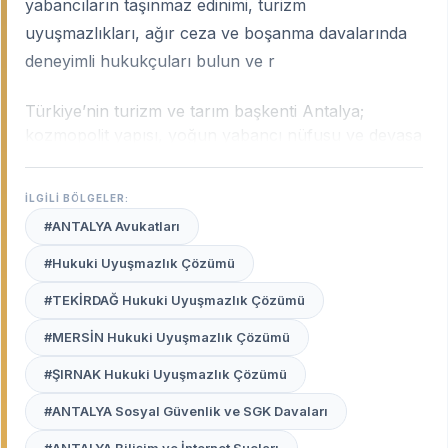
yabancıların taşınmaz edinimi, turizm
uyuşmazlıkları, ağır ceza ve boşanma davalarında
deneyimli hukukçuları bulun ve r
Türkiye’nin turizm ve tarım başkenti Antalya;
kozmopolit yapısı, yoğun yabancı nüfusu ve devasa
gayrimenkul projeleriyle Türkiye’nin en hareketli
hukuki arenalarından biridir. Şehrin bu yapısı;
İLGİLİ BÖLGELER:
sadece yerel kanunları değil, aynı zamanda
#ANTALYA Avukatları
uluslararası hukuk normlarını ve yabancı dil
yetkinliğini de gerektiren bir uzmanlık ihtiyacı
#Hukuki Uyuşmazlık Çözümü
doğurur.
Antalya uzman avukatları
, otel işletme
#TEKİRDAĞ Hukuki Uyuşmazlık Çözümü
uyuşmazlıklarından yabancıların mülkiyet haklarına,
örtü altı tarım (seracılık) ihtilaflarından aile
#MERSİN Hukuki Uyuşmazlık Çözümü
hukukuna kadar geniş bir sahada profesyonel
hizmet sunmaktadır.
#ŞIRNAK Hukuki Uyuşmazlık Çözümü
#ANTALYA Sosyal Güvenlik ve SGK Davaları
Avukat Burada
platformu, Antalya Adliyesi’nde ve
ilçelerinde (Alanya, Manavgat, Kemer vb.)