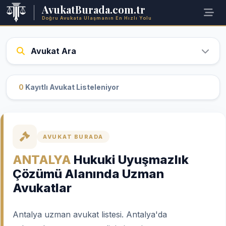
AvukatBurada.com.tr
Doğru Avukata Ulaşmanın En Hızlı Yolu
Avukat Ara
0
Kayıtlı Avukat Listeleniyor
AVUKAT BURADA
ANTALYA
Hukuki Uyuşmazlık
Çözümü Alanında Uzman
Avukatlar
Antalya uzman avukat listesi. Antalya'da