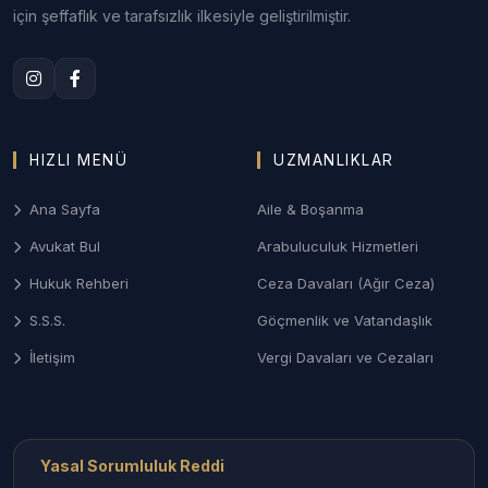
için şeffaflık ve tarafsızlık ilkesiyle geliştirilmiştir.
Anlaşmalı ve çekişmeli boşanma davaları; özellikle
yabancı unsurlu evliliklerde tanıma-tenfiz, velayet
ve uluslararası mal paylaşımı süreçleri.
3. Antalya Ceza ve Ağır Ceza Savunması
HIZLI MENÜ
UZMANLIKLAR
Ağır ceza mahkemelerinde; turizm bölgelerindeki
suçlar, narkotik dosyaları ve ticari nitelikli ceza
Ana Sayfa
Aile & Boşanma
davalarında etkili savunma stratejileri.
Avukat Bul
Arabuluculuk Hizmetleri
4. Tarım ve İhracat Hukuku
Hukuk Rehberi
Ceza Davaları (Ağır Ceza)
Antalya’nın güçlü sera tarımı ve ihracat yapısından
S.S.S.
Göçmenlik ve Vatandaşlık
doğan ticari alacaklar, ürün hasarı tazminatları ve
tedarik sözleşmeleri ihtilafları.
İletişim
Vergi Davaları ve Cezaları
Antalya’nın Her Noktasında
Avukat Erişimi
Yasal Sorumluluk Reddi