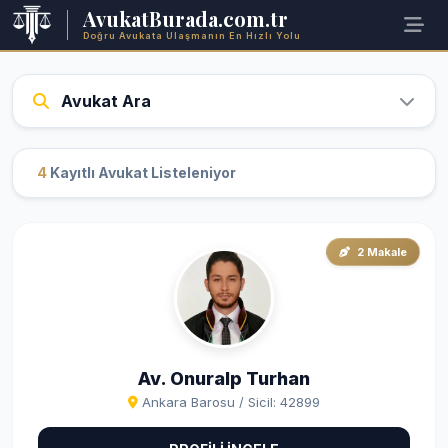
AvukatBurada.com.tr
Doğru Avukata Ulaşmanın En Hızlı Yolu
Avukat Ara
4
Kayıtlı Avukat Listeleniyor
2 Makale
Av. Onuralp Turhan
Ankara Barosu / Sicil: 42899