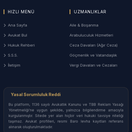
3. Ankara Aile ve Boşanma Hukuku
HIZLI MENÜ
UZMANLIKLAR
Çankaya ve Batıkent gibi yoğun bölgelerdeki aile
mahkemelerinde; çekişmeli boşanma, velayet,
Ana Sayfa
Aile & Boşanma
yüksek montanlı mal paylaşımı ve nafaka
Avukat Bul
Arabuluculuk Hizmetleri
davalarının titizlikle yürütülmesi.
Hukuk Rehberi
Ceza Davaları (Ağır Ceza)
4. Şirketler Hukuku ve Ticari Danışmanlık
S.S.S.
Göçmenlik ve Vatandaşlık
Ankara’daki savunma sanayii, inşaat ve teknoloji
İletişim
Vergi Davaları ve Cezaları
şirketleri için sözleşme yönetimi, birleşme-devralma
ve ticari alacak tahsili süreçleri.
Ankara’nın Hukuk Merkezlerinde
Yasal Sorumluluk Reddi
Avukat Arama
Bu platform, 1136 sayılı Avukatlık Kanunu ve TBB Reklam Yasağı
Yönetmeliği'ne uygun şekilde, yalnızca bilgilendirme amacıyla
Ankara’nın her semtindeki uzmanlara kolayca
kurgulanmıştır. Sitede yer alan hiçbir veri hukuki tavsiye niteliği
ulaşın:
taşımaz. Avukat profilleri, resmi Baro levha kayıtları referans
alınarak oluşturulmaktadır.
Çankaya ve Balgat Avukatları:
Genellikle