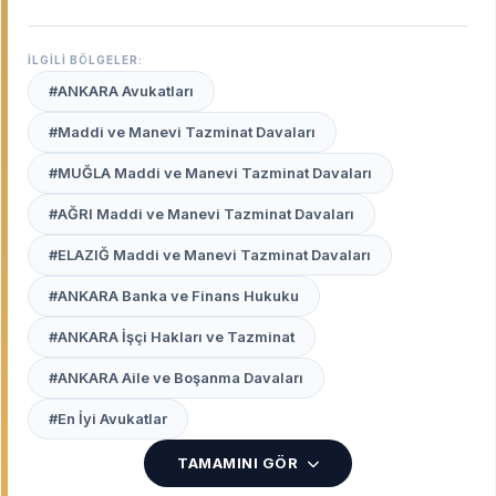
üssüdür. Yargıtay, Danıştay, Anayasa Mahkemesi ve
Sayıştay gibi yüksek yargı organlarına ev sahipliği
İLGİLİ BÖLGELER:
yapan Ankara, hukuki süreçlerin en teknik ve
#ANKARA Avukatları
derinlemesine yürütüldüğü şehirdir.
Ankara uzman
avukatları
, bu yüksek yargı kültürünün içinde
#Maddi ve Manevi Tazminat Davaları
yetişmiş, emsal kararlara ve karmaşık mevzuatlara
#MUĞLA Maddi ve Manevi Tazminat Davaları
hakim, stratejik düşünen profesyonellerdir.
#AĞRI Maddi ve Manevi Tazminat Davaları
Avukat Burada
platformu, Sıhhiye’den Balgat’a,
Çankaya’dan Batıkent’e kadar Ankara’nın her
#ELAZIĞ Maddi ve Manevi Tazminat Davaları
noktasındaki seçkin hukuk bürolarını ve alanında
#ANKARA Banka ve Finans Hukuku
uzmanlaşmış avukatları sizin için listeler.
#ANKARA İşçi Hakları ve Tazminat
Neden Ankara’da Yerel Bir
#ANKARA Aile ve Boşanma Davaları
Avukatla Çalışmalısınız?
#En İyi Avukatlar
Ankara’da hukuki bir süreci yönetmek, diğer illere
göre daha fazla bürokratik ve teknik bilgi gerektirir.
TAMAMINI GÖR
Ankara’da bir uzmanla çalışmanın avantajları