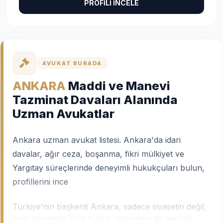
PROFİLİ İNCELE
AVUKAT BURADA
ANKARA
Maddi ve Manevi
Tazminat Davaları Alanında
Uzman Avukatlar
Ankara uzman avukat listesi. Ankara'da idari
davalar, ağır ceza, boşanma, fikri mülkiyet ve
Yargıtay süreçlerinde deneyimli hukukçuları bulun,
profillerini ince
Türkiye’nin başkenti Ankara, sadece siyasetin değil,
aynı zamanda Türk hukuk sisteminin de merkez