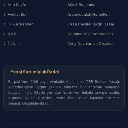
Ana Sayfa
Aile & Boşanma
Çankaya ve Batıkent gibi yoğun bölgelerdeki aile
mahkemelerinde; çekişmeli boşanma, velayet,
Avukat Bul
Arabuluculuk Hizmetleri
yüksek montanlı mal paylaşımı ve nafaka
Hukuk Rehberi
Ceza Davaları (Ağır Ceza)
davalarının titizlikle yürütülmesi.
S.S.S.
Göçmenlik ve Vatandaşlık
4. Şirketler Hukuku ve Ticari Danışmanlık
İletişim
Vergi Davaları ve Cezaları
Ankara’daki savunma sanayii, inşaat ve teknoloji
şirketleri için sözleşme yönetimi, birleşme-devralma
ve ticari alacak tahsili süreçleri.
Yasal Sorumluluk Reddi
Ankara’nın Hukuk Merkezlerinde
Bu platform, 1136 sayılı Avukatlık Kanunu ve TBB Reklam Yasağı
Avukat Arama
Yönetmeliği'ne uygun şekilde, yalnızca bilgilendirme amacıyla
kurgulanmıştır. Sitede yer alan hiçbir veri hukuki tavsiye niteliği
taşımaz. Avukat profilleri, resmi Baro levha kayıtları referans
Ankara’nın her semtindeki uzmanlara kolayca
alınarak oluşturulmaktadır.
ulaşın:
Çankaya ve Balgat Avukatları:
Genellikle
kurumsal hukuk, idare hukuku ve yüksek yargı