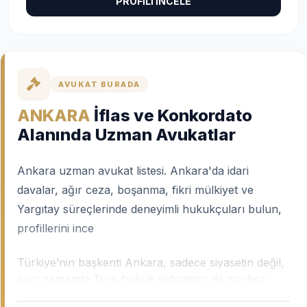
PROFİLİ İNCELE
AVUKAT BURADA
ANKARA
İflas ve Konkordato
Alanında Uzman Avukatlar
Ankara uzman avukat listesi. Ankara'da idari
davalar, ağır ceza, boşanma, fikri mülkiyet ve
Yargıtay süreçlerinde deneyimli hukukçuları bulun,
profillerini ince
Türkiye’nin başkenti Ankara, sadece siyasetin değil,
aynı zamanda Türk hukuk sisteminin de merkez
üssüdür. Yargıtay, Danıştay, Anayasa Mahkemesi ve