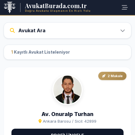
AvukatBurada.com.tr
Doğru Avukata Ulaşmanın En Hızlı Yolu
Avukat Ara
1
Kayıtlı Avukat Listeleniyor
2 Makale
Av. Onuralp Turhan
Ankara Barosu / Sicil: 42899