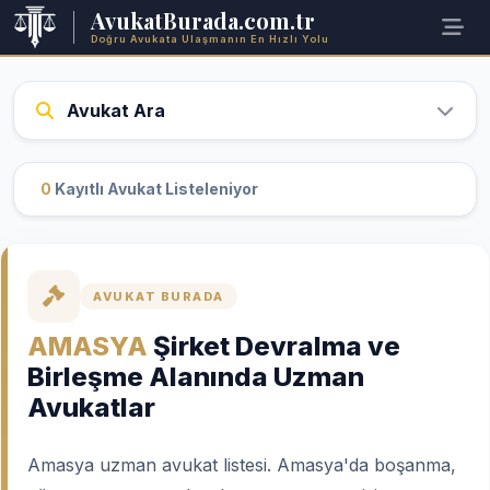
AvukatBurada.com.tr
Doğru Avukata Ulaşmanın En Hızlı Yolu
Avukat Ara
0
Kayıtlı Avukat Listeleniyor
AVUKAT BURADA
AMASYA
Şirket Devralma ve
Birleşme Alanında Uzman
Avukatlar
Amasya uzman avukat listesi. Amasya'da boşanma,