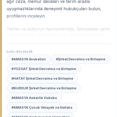
ağır ceza, memur davaları ve tarım arazisi
uyuşmazlıklarında deneyimli hukukçuları bulun,
profillerini inceleyin
Tarihin ve kültürün harmanlandığı, Şehzadeler şehri
Amasya; köklü geçmişinin yanı sıra modern tarımı
ve gelişen sanayisiyle Karadeniz Bölgesi'nin önemli
hukuk merkezlerinden biridir. Şehrin dokusu; idari
İLGİLİ BÖLGELER:
davalardan miras uyuşmazlıklarına, ticari
#AMASYA Avukatları
#Şirket Devralma ve Birleşme
alacaklardan aile hukuku süreçlerine kadar geniş bir
yelpazede hukuki destek ihtiyacı doğurur.
Amasya
#YOZGAT Şirket Devralma ve Birleşme
uzman avukatları
, Yeşilırmak’ın iki yanına yayılan
#HATAY Şirket Devralma ve Birleşme
bu şehrin yerel adli pratiklerini, bürokratik yapısını
ve insan profilini en iyi tanıyan profesyonellerdir.
#BURDUR Şirket Devralma ve Birleşme
Avukat Burada
platformu, Amasya Adliyesi ve
#AMASYA Askerlik Hukuku
mülhakat adliyelerinde haklarınızı titizlikle
#AMASYA Çocuk Velayeti ve Nafaka
savunacak, güvenilir ve deneyimli avukatları sizin
için bir araya getiriyor.