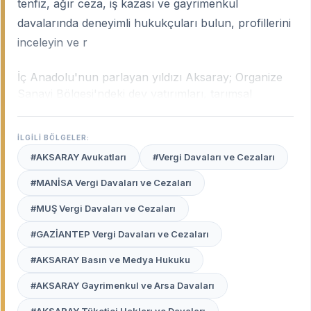
tenfiz, ağır ceza, iş kazası ve gayrimenkul
davalarında deneyimli hukukçuları bulun, profillerini
inceleyin ve r
İç Anadolu'nun parlayan yıldızı Aksaray; Organize
Sanayi Bölgesi'ndeki dev yatırımları, tarımsal
potansiyeli ve özellikle Avrupa'da yaşayan yoğun
gurbetçi nüfusuyla çok yönlü bir hukuki yapıya
İLGİLİ BÖLGELER:
sahiptir. Şehrin bu dokusu; uluslararası hukuktan
#AKSARAY Avukatları
#Vergi Davaları ve Cezaları
ticari uyuşmazlıklara, miras davalarından iş hukuku
süreçlerine kadar geniş bir uzmanlık ihtiyacı
#MANİSA Vergi Davaları ve Cezaları
doğurur.
Aksaray uzman avukatları
, hem yerel
#MUŞ Vergi Davaları ve Cezaları
mahkeme pratiklerini bilen hem de yurtdışı bağlantılı
davalarda derin tecrübeye sahip profesyonellerdir.
#GAZİANTEP Vergi Davaları ve Cezaları
Avukat Burada
platformu, Aksaray Adliyesi'nde
#AKSARAY Basın ve Medya Hukuku
haklarınızı en etkili şekilde savunacak, güvenilir ve
#AKSARAY Gayrimenkul ve Arsa Davaları
deneyimli avukatları tek bir ekranda sizinle
buluşturur.