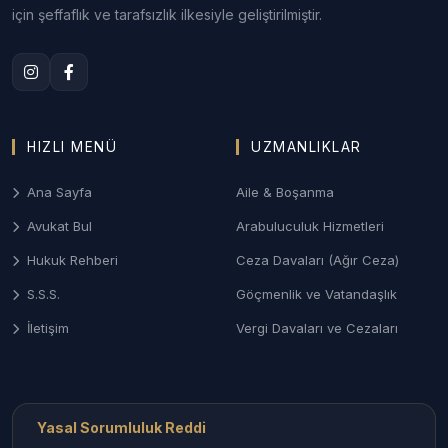
ziynet eşyası talepleri ve mal rejimi tasfiyesi
için şeffaflık ve tarafsızlık ilkesiyle geliştirilmiştir.
davalarında Aksaray Aile Mahkemeleri nezdinde
profesyonel yönetim.
3. Aksaray Ceza ve Ağır Ceza Savunması
Soruşturma aşamasından mahkeme kararına kadar;
HIZLI MENÜ
UZMANLIKLAR
savcılık ifade işlemleri, tutukluluğa itiraz ve ağır
ceza mahkemelerinde etkili ve stratejik savunma
Ana Sayfa
Aile & Boşanma
desteği.
Avukat Bul
Arabuluculuk Hizmetleri
4. Gayrimenkul ve Tarım Hukuku
Hukuk Rehberi
Ceza Davaları (Ağır Ceza)
Tarım arazilerinin miras yoluyla paylaşımı,
S.S.S.
Göçmenlik ve Vatandaşlık
kamulaştırma davaları, tapu iptal ve tescil işlemleri
ile kentsel dönüşüm uyuşmazlıkları.
İletişim
Vergi Davaları ve Cezaları
Aksaray İlçelerinde Avukat Arama
Aksaray’ın her noktasındaki uzman hukukçulara
Yasal Sorumluluk Reddi
ulaşabilirsiniz: