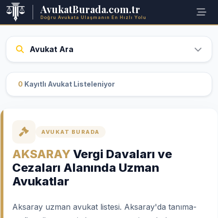
AvukatBurada.com.tr
Doğru Avukata Ulaşmanın En Hızlı Yolu
Avukat Ara
0
Kayıtlı Avukat Listeleniyor
AVUKAT BURADA
AKSARAY
Vergi Davaları ve
Cezaları Alanında Uzman
Avukatlar
Aksaray uzman avukat listesi. Aksaray'da tanıma-