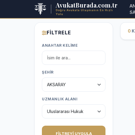
AvukatBurada.com.tr
A
Doğru Avukata Ulaşmanın En Hızlı
S
Yolu
0
Ka
FİLTRELE
ANAHTAR KELİME
ŞEHİR
UZMANLIK ALANI
FİLTREYİ UYGULA