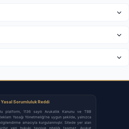
na işlenmesi ve yasal olarak geçerli sayılması
şabilirsiniz.
saray Aile Mahkemeleri nezdinde profesyonel yönetim.
edinebilirsiniz.
elerinde etkili ve stratejik savunma desteği.
üm uyuşmazlıkları.
Yasal Sorumluluk Reddi
Bu platform, 1136 sayılı Avukatlık Kanunu ve TBB
Reklam Yasağı Yönetmeliği'ne uygun şekilde, yalnızca
bilgilendirme amacıyla kurgulanmıştır. Sitede yer alan
hiçbir veri hukuki tavsiye niteliği taşımaz. Avukat