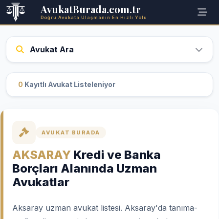
AvukatBurada.com.tr
Doğru Avukata Ulaşmanın En Hızlı Yolu
Avukat Ara
0
Kayıtlı Avukat Listeleniyor
AVUKAT BURADA
AKSARAY
Kredi ve Banka
Borçları Alanında Uzman
Avukatlar
Aksaray uzman avukat listesi. Aksaray'da tanıma-