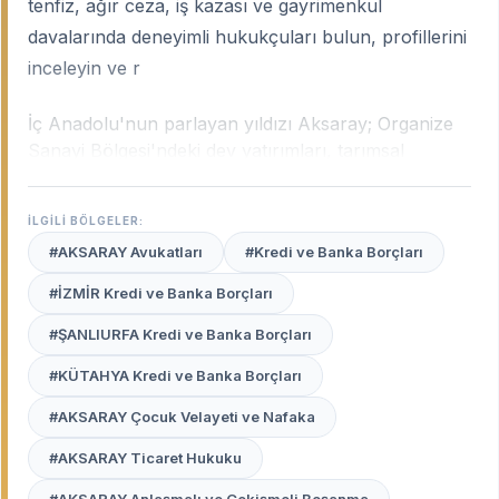
tenfiz, ağır ceza, iş kazası ve gayrimenkul
davalarında deneyimli hukukçuları bulun, profillerini
inceleyin ve r
İç Anadolu'nun parlayan yıldızı Aksaray; Organize
Sanayi Bölgesi'ndeki dev yatırımları, tarımsal
potansiyeli ve özellikle Avrupa'da yaşayan yoğun
gurbetçi nüfusuyla çok yönlü bir hukuki yapıya
İLGİLİ BÖLGELER:
sahiptir. Şehrin bu dokusu; uluslararası hukuktan
#AKSARAY Avukatları
#Kredi ve Banka Borçları
ticari uyuşmazlıklara, miras davalarından iş hukuku
süreçlerine kadar geniş bir uzmanlık ihtiyacı
#İZMİR Kredi ve Banka Borçları
doğurur.
Aksaray uzman avukatları
, hem yerel
#ŞANLIURFA Kredi ve Banka Borçları
mahkeme pratiklerini bilen hem de yurtdışı bağlantılı
davalarda derin tecrübeye sahip profesyonellerdir.
#KÜTAHYA Kredi ve Banka Borçları
Avukat Burada
platformu, Aksaray Adliyesi'nde
#AKSARAY Çocuk Velayeti ve Nafaka
haklarınızı en etkili şekilde savunacak, güvenilir ve
#AKSARAY Ticaret Hukuku
deneyimli avukatları tek bir ekranda sizinle
buluşturur.