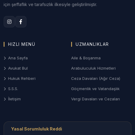
ziynet eşyası talepleri ve mal rejimi tasfiyesi
için şeffaflık ve tarafsızlık ilkesiyle geliştirilmiştir.
davalarında Aksaray Aile Mahkemeleri nezdinde
profesyonel yönetim.
3. Aksaray Ceza ve Ağır Ceza Savunması
Soruşturma aşamasından mahkeme kararına kadar;
HIZLI MENÜ
UZMANLIKLAR
savcılık ifade işlemleri, tutukluluğa itiraz ve ağır
ceza mahkemelerinde etkili ve stratejik savunma
Ana Sayfa
Aile & Boşanma
desteği.
Avukat Bul
Arabuluculuk Hizmetleri
4. Gayrimenkul ve Tarım Hukuku
Hukuk Rehberi
Ceza Davaları (Ağır Ceza)
Tarım arazilerinin miras yoluyla paylaşımı,
S.S.S.
Göçmenlik ve Vatandaşlık
kamulaştırma davaları, tapu iptal ve tescil işlemleri
ile kentsel dönüşüm uyuşmazlıkları.
İletişim
Vergi Davaları ve Cezaları
Aksaray İlçelerinde Avukat Arama
Aksaray’ın her noktasındaki uzman hukukçulara
Yasal Sorumluluk Reddi
ulaşabilirsiniz: