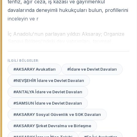
tenfiz, ağır ceza, iş kazası ve gayrimenkul
davalarında deneyimli hukukçuları bulun, profillerini
inceleyin ve r
İç Anadolu'nun parlayan yıldızı Aksaray; Organize
Sanayi Bölgesi'ndeki dev yatırımları, tarımsal
potansiyeli ve özellikle Avrupa'da yaşayan yoğun
gurbetçi nüfusuyla çok yönlü bir hukuki yapıya
İLGİLİ BÖLGELER:
sahiptir. Şehrin bu dokusu; uluslararası hukuktan
#AKSARAY Avukatları
#İdare ve Devlet Davaları
ticari uyuşmazlıklara, miras davalarından iş hukuku
süreçlerine kadar geniş bir uzmanlık ihtiyacı
#NEVŞEHİR İdare ve Devlet Davaları
doğurur.
Aksaray uzman avukatları
, hem yerel
#ANTALYA İdare ve Devlet Davaları
mahkeme pratiklerini bilen hem de yurtdışı bağlantılı
davalarda derin tecrübeye sahip profesyonellerdir.
#SAMSUN İdare ve Devlet Davaları
Avukat Burada
platformu, Aksaray Adliyesi'nde
#AKSARAY Sosyal Güvenlik ve SGK Davaları
haklarınızı en etkili şekilde savunacak, güvenilir ve
#AKSARAY Şirket Devralma ve Birleşme
deneyimli avukatları tek bir ekranda sizinle
buluşturur.