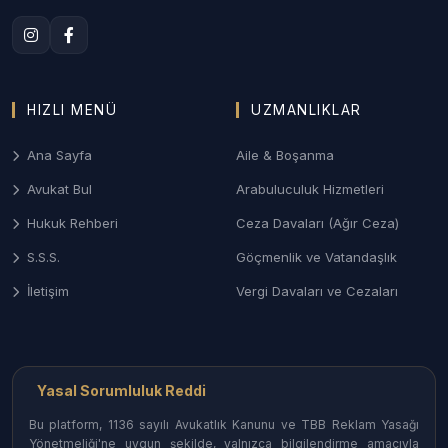
ziynet eşyası talepleri ve mal rejimi tasfiyesi
davalarında Aksaray Aile Mahkemeleri nezdinde
profesyonel yönetim.
3. Aksaray Ceza ve Ağır Ceza Savunması
HIZLI MENÜ
UZMANLIKLAR
Soruşturma aşamasından mahkeme kararına kadar;
savcılık ifade işlemleri, tutukluluğa itiraz ve ağır
Ana Sayfa
Aile & Boşanma
ceza mahkemelerinde etkili ve stratejik savunma
Avukat Bul
Arabuluculuk Hizmetleri
desteği.
Hukuk Rehberi
Ceza Davaları (Ağır Ceza)
4. Gayrimenkul ve Tarım Hukuku
S.S.S.
Göçmenlik ve Vatandaşlık
Tarım arazilerinin miras yoluyla paylaşımı,
İletişim
Vergi Davaları ve Cezaları
kamulaştırma davaları, tapu iptal ve tescil işlemleri
ile kentsel dönüşüm uyuşmazlıkları.
Aksaray İlçelerinde Avukat Arama
Yasal Sorumluluk Reddi
Aksaray’ın her noktasındaki uzman hukukçulara
Bu platform, 1136 sayılı Avukatlık Kanunu ve TBB Reklam Yasağı
ulaşabilirsiniz:
Yönetmeliği'ne uygun şekilde, yalnızca bilgilendirme amacıyla