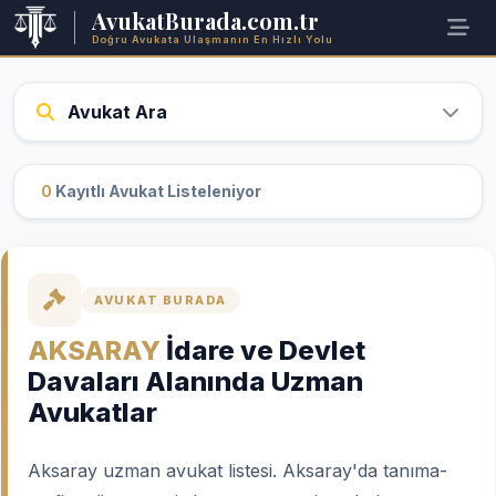
AvukatBurada.com.tr
Doğru Avukata Ulaşmanın En Hızlı Yolu
Avukat Ara
0
Kayıtlı Avukat Listeleniyor
AVUKAT BURADA
AKSARAY
İdare ve Devlet
Davaları Alanında Uzman
Avukatlar
Aksaray uzman avukat listesi. Aksaray'da tanıma-