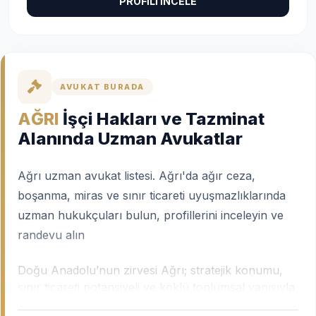
PROFİLİ İNCELE
AVUKAT BURADA
AĞRI
İşçi Hakları ve Tazminat
Alanında Uzman Avukatlar
Ağrı uzman avukat listesi. Ağrı'da ağır ceza,
boşanma, miras ve sınır ticareti uyuşmazlıklarında
uzman hukukçuları bulun, profillerini inceleyin ve
randevu alın
Doğu Anadolu’nun zirvesi Ağrı; stratejik konumu,
sınır ticareti potansiyeli ve köklü toplumsal yapısıyla
kendine has hukuki ihtiyaçlara sahip bir şehrimizdir.