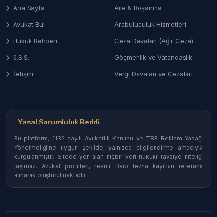
kadastro tespitine itiraz ve mera uyuşmazlıklarında
Ana Sayfa
Aile & Boşanma
mülkiyet haklarınızın savunulması.
Avukat Bul
Arabuluculuk Hizmetleri
4. İş ve Sosyal Güvenlik Hukuku
Hukuk Rehberi
Ceza Davaları (Ağır Ceza)
Kamu çalışanlarının idari davaları, işçi alacakları ve
S.S.S.
Göçmenlik ve Vatandaşlık
hizmet tespiti davalarında yerel mahkeme kararları
ışığında danışmanlık.
İletişim
Vergi Davaları ve Cezaları
Ağrı İlçelerinde Avukat Arama
Ağrı'nın her noktasındaki uzmanlara ulaşın:
Yasal Sorumluluk Reddi
Merkez Avukatları:
Adliye çevresindeki
Bu platform, 1136 sayılı Avukatlık Kanunu ve TBB Reklam Yasağı
Yönetmeliği'ne uygun şekilde, yalnızca bilgilendirme amacıyla
bürolarda her türlü hukuki danışmanlık hizmeti.
kurgulanmıştır. Sitede yer alan hiçbir veri hukuki tavsiye niteliği
taşımaz. Avukat profilleri, resmi Baro levha kayıtları referans
Doğubayazıt Avukatları:
Özellikle sınır ticareti,
alınarak oluşturulmaktadır.
gümrük mevzuatı ve ticaret hukuku odaklı
uzmanlar.
Patnos Avukatları:
Ceza davaları ve aile