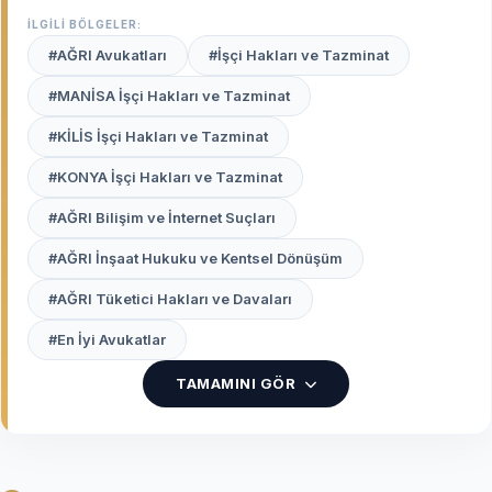
Gürbulak Sınır Kapısı’nın getirdiği ticari
İLGİLİ BÖLGELER:
hareketlilikten tarım ve hayvancılık kaynaklı arazi
#AĞRI Avukatları
#İşçi Hakları ve Tazminat
ihtilaflarına kadar pek çok alanda, bölge
dinamiklerini tanıyan bir hukukçu ile çalışmak büyük
#MANİSA İşçi Hakları ve Tazminat
önem taşır.
Ağrı uzman avukatları
, hem yerel örf
#KİLİS İşçi Hakları ve Tazminat
ve teamülleri bilen hem de güncel mevzuatı
mahkeme pratiklerine başarıyla yansıtan
#KONYA İşçi Hakları ve Tazminat
profesyonellerdir.
#AĞRI Bilişim ve İnternet Suçları
Avukat Burada
platformu, Ağrı Adliyesi ve
#AĞRI İnşaat Hukuku ve Kentsel Dönüşüm
ilçelerindeki hukuki süreçlerinizde haklarınızı en iyi
şekilde savunacak, güvenilir ve deneyimli avukatları
#AĞRI Tüketici Hakları ve Davaları
sizin için listeler.
#En İyi Avukatlar
Ağrı’da Hukuki Destek Alırken
TAMAMINI GÖR
Neden Yerel Uzmanlık Önemlidir?
Ağrı ilindeki davalarda yerel bir avukatla çalışmak
size şu avantajları sağlar: