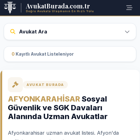
AvukatBurada.com.tr
Doğru Avukata Ulaşmanın En Hızlı Yolu
Avukat Ara
0
Kayıtlı Avukat Listeleniyor
AVUKAT BURADA
AFYONKARAHİSAR
Sosyal
Güvenlik ve SGK Davaları
Alanında Uzman Avukatlar
Afyonkarahisar uzman avukat listesi. Afyon'da