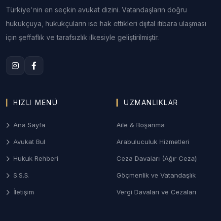
2. Afyon Aile ve Boşanma Hukuku
Türkiye'nin en seçkin avukat dizini. Vatandaşların doğru
hukukçuya, hukukçuların ise hak ettikleri dijital itibara ulaşması
Afyonkarahisar Aile Mahkemeleri nezdinde;
anlaşmalı veya çekişmeli boşanma, velayet
için şeffaflık ve tarafsızlık ilkesiyle geliştirilmiştir.
uyuşmazlıkları, nafaka ve ziynet eşyası alacağı
davalarının gizlilik prensibiyle yürütülmesi.
3. Afyon Ceza ve Ağır Ceza Davaları
Karakol ifadesinden ağır ceza mahkemesi
HIZLI MENÜ
UZMANLIKLAR
savunmasına kadar; suçlamalara karşı profesyonel
bir savunma hattı kurarak adil yargılanma hakkının
Ana Sayfa
Aile & Boşanma
korunması.
Avukat Bul
Arabuluculuk Hizmetleri
4. Gayrimenkul ve İmar Hukuku
Hukuk Rehberi
Ceza Davaları (Ağır Ceza)
Termal bölgelerdeki arsa uyuşmazlıkları, tarım
S.S.S.
Göçmenlik ve Vatandaşlık
arazilerinin miras yoluyla paylaşımı ve tapu iptal-
İletişim
Vergi Davaları ve Cezaları
tescil davalarında uzman hukuki destek.