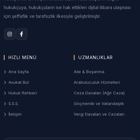
veya çekişmeli boşanma, nafaka, maddi-manevi
hukukçuya, hukukçuların ise hak ettikleri dijital itibara ulaşması
tazminat ve velayet süreçlerinin hassasiyetle
yönetimi.
için şeffaflık ve tarafsızlık ilkesiyle geliştirilmiştir.
3. Adıyaman Ceza Hukuku Savunması
Ağır ceza ve asliye ceza mahkemelerinde;
soruşturma anından itibaren karakol, savcılık ve
mahkeme aşamalarında etkin ve sonuç odaklı
HIZLI MENÜ
UZMANLIKLAR
savunma stratejileri.
Ana Sayfa
Aile & Boşanma
4. Sigorta ve Hasar Tazminatı
Avukat Bul
Arabuluculuk Hizmetleri
Trafik kazaları, iş kazaları veya mülk hasarları
Hukuk Rehberi
Ceza Davaları (Ağır Ceza)
sonrası sigorta şirketlerinden tazminat tahsili ve
Sigorta Tahkim Komisyonu başvuruları.
S.S.S.
Göçmenlik ve Vatandaşlık
İletişim
Vergi Davaları ve Cezaları
Adıyaman İlçelerinde Avukat
Arama