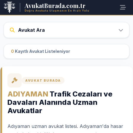
AvukatBurada.com.tr
Doğru Avukata Ulaşmanın En Hızlı Yolu
Avukat Ara
0
Kayıtlı Avukat Listeleniyor
AVUKAT BURADA
ADIYAMAN
Trafik Cezaları ve
Davaları Alanında Uzman
Avukatlar
Adıyaman uzman avukat listesi. Adıyaman'da hasar