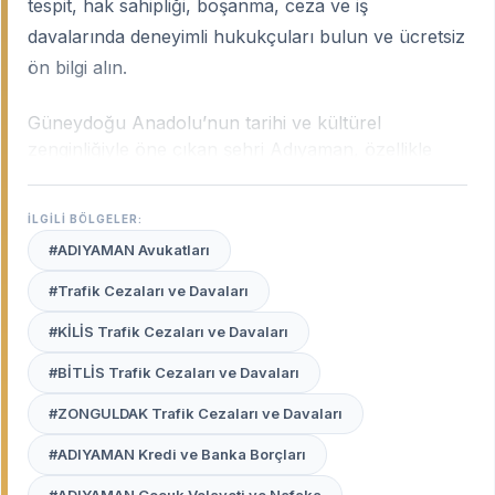
tespit, hak sahipliği, boşanma, ceza ve iş
davalarında deneyimli hukukçuları bulun ve ücretsiz
ön bilgi alın.
Güneydoğu Anadolu’nun tarihi ve kültürel
zenginliğiyle öne çıkan şehri Adıyaman, özellikle
son yıllarda yaşanan büyük değişimlerle birlikte
hukuki süreçlerin de yoğunlaştığı bir merkez haline
İLGİLİ BÖLGELER:
gelmiştir. Şehrin tarımsal dokusundan doğan
#ADIYAMAN Avukatları
uyuşmazlıklar, kentsel dönüşüm süreçleri ve afet
sonrası ortaya çıkan hak arama mücadeleleri,
#Trafik Cezaları ve Davaları
Adıyaman uzman avukatlarının
profesyonel
#KİLİS Trafik Cezaları ve Davaları
desteğini hayati kılmaktadır.
#BİTLİS Trafik Cezaları ve Davaları
Avukat Burada
platformu, Adıyaman Adliyesi’ndeki
işleyişe hakim, yerel mevzuatı ve Yargıtay’ın güncel
#ZONGULDAK Trafik Cezaları ve Davaları
kararlarını yakından takip eden hukukçuları tek bir
#ADIYAMAN Kredi ve Banka Borçları
çatı altında toplamaktadır.