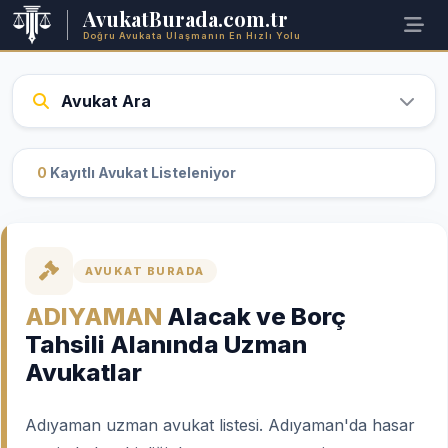
AvukatBurada.com.tr
Doğru Avukata Ulaşmanın En Hızlı Yolu
Avukat Ara
0
Kayıtlı Avukat Listeleniyor
AVUKAT BURADA
ADIYAMAN
Alacak ve Borç
Tahsili Alanında Uzman
Avukatlar
Adıyaman uzman avukat listesi. Adıyaman'da hasar