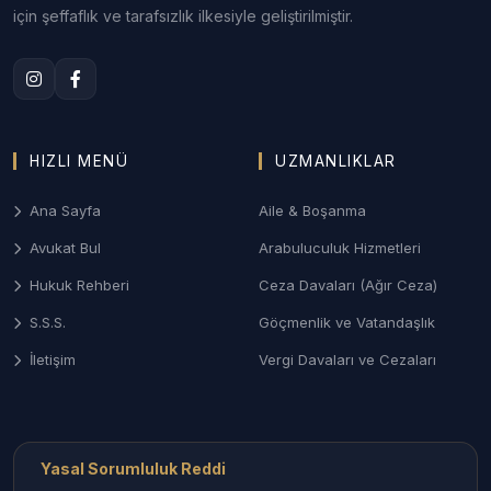
veya çekişmeli boşanma, nafaka, maddi-manevi
için şeffaflık ve tarafsızlık ilkesiyle geliştirilmiştir.
tazminat ve velayet süreçlerinin hassasiyetle
yönetimi.
3. Adıyaman Ceza Hukuku Savunması
Ağır ceza ve asliye ceza mahkemelerinde;
HIZLI MENÜ
UZMANLIKLAR
soruşturma anından itibaren karakol, savcılık ve
mahkeme aşamalarında etkin ve sonuç odaklı
Ana Sayfa
Aile & Boşanma
savunma stratejileri.
Avukat Bul
Arabuluculuk Hizmetleri
4. Sigorta ve Hasar Tazminatı
Hukuk Rehberi
Ceza Davaları (Ağır Ceza)
Trafik kazaları, iş kazaları veya mülk hasarları
S.S.S.
Göçmenlik ve Vatandaşlık
sonrası sigorta şirketlerinden tazminat tahsili ve
Sigorta Tahkim Komisyonu başvuruları.
İletişim
Vergi Davaları ve Cezaları
Adıyaman İlçelerinde Avukat
Arama
Yasal Sorumluluk Reddi