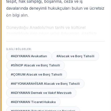
tespit, hak sahipliği, boşanma, ceza ve iş
davalarında deneyimli hukukçuları bulun ve ücretsiz
ön bilgi alın.
Güneydoğu Anadolu’nun tarihi ve kültürel
zenginliğiyle öne çıkan şehri Adıyaman, özellikle
son yıllarda yaşanan büyük değişimlerle birlikte
hukuki süreçlerin de yoğunlaştığı bir merkez haline
İLGİLİ BÖLGELER:
gelmiştir. Şehrin tarımsal dokusundan doğan
#ADIYAMAN Avukatları
#Alacak ve Borç Tahsili
uyuşmazlıklar, kentsel dönüşüm süreçleri ve afet
sonrası ortaya çıkan hak arama mücadeleleri,
#SİNOP Alacak ve Borç Tahsili
Adıyaman uzman avukatlarının
profesyonel
#ÇORUM Alacak ve Borç Tahsili
desteğini hayati kılmaktadır.
#AFYONKARAHİSAR Alacak ve Borç Tahsili
Avukat Burada
platformu, Adıyaman Adliyesi’ndeki
işleyişe hakim, yerel mevzuatı ve Yargıtay’ın güncel
#ADIYAMAN Dernek ve Vakıf Mevzuatı
kararlarını yakından takip eden hukukçuları tek bir
#ADIYAMAN Ticaret Hukuku
çatı altında toplamaktadır.