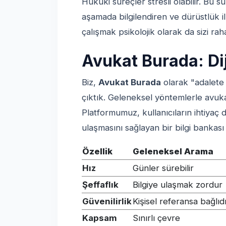
Hukuki süreçler stresli olabilir. Bu sü
aşamada bilgilendiren ve dürüstlük
çalışmak psikolojik olarak da sizi raha
Avukat Burada: Di
Biz,
Avukat Burada
olarak "adalete 
çıktık. Geleneksel yöntemlerle avuka
Platformumuz, kullanıcıların ihtiyaç
ulaşmasını sağlayan bir bilgi bankası 
Özellik
Geleneksel Arama
Hız
Günler sürebilir
Şeffaflık
Bilgiye ulaşmak zordur
Güvenilirlik
Kişisel referansa bağlıd
Kapsam
Sınırlı çevre