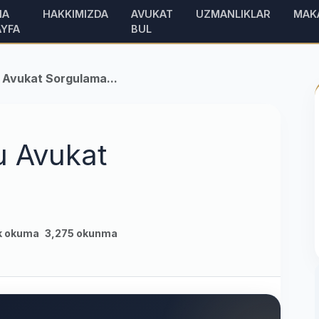
NA
HAKKIMIZDA
AVUKAT
UZMANLIKLAR
MAK
AYFA
BUL
 Avukat Sorgulama...
u Avukat
k okuma
3,275 okunma