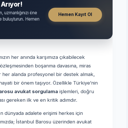
 Arıyor!
n, uzmanlığınızı öne
Hemen Kayıt Ol
yle buluşturun. Hemen
ızın her anında karşımıza çıkabilecek
iş sözleşmesinden boşanma davasına, miras
 her alanda profesyonel bir destek almak,
ayati bir önem taşıyor. Özellikle Türkiye’nin
Barosu avukat sorgulama
işlemleri, doğru
 gereken ilk ve en kritik adımdır.
şen dünyada adalete erişimi herkes için
zımızda; İstanbul Barosu üzerinden avukat