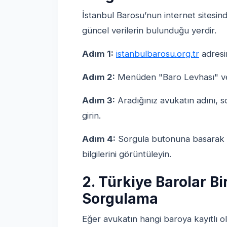
İstanbul Barosu’nun internet sitesi
güncel verilerin bulunduğu yerdir.
Adım 1:
istanbulbarosu.org.tr
adresin
Adım 2:
Menüden "Baro Levhası" ve
Adım 3:
Aradığınız avukatın adını, so
girin.
Adım 4:
Sorgula butonuna basarak av
bilgilerini görüntüleyin.
2. Türkiye Barolar Bi
Sorgulama
Eğer avukatın hangi baroya kayıtlı 