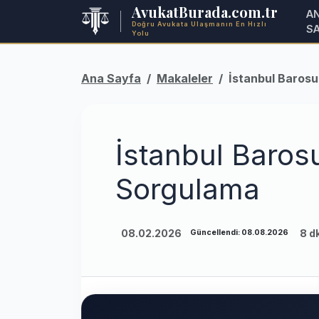
AvukatBurada.com.tr
A
Doğru Avukata Ulaşmanın En Hızlı
S
Yolu
Ana Sayfa
Makaleler
İstanbul Barosu
İstanbul Baros
Sorgulama
08.02.2026
8 d
Güncellendi: 08.08.2026