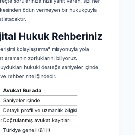
reçte sorularınıza hızlı yanıt veren, sizi her
 ilkesinden ödün vermeyen bir hukukçuyla
tlatacaktır.
jital Hukuk Rehberiniz
erişimi kolaylaştırma" misyonuyla yola
t aramanın zorluklarını biliyoruz.
 duydukları hukuki desteğe saniyeler içinde
ve rehber niteliğindedir.
Avukat Burada
Saniyeler içinde
Detaylı profil ve uzmanlık bilgisi
ır
Doğrulanmış avukat kayıtları
Türkiye geneli (81 il)