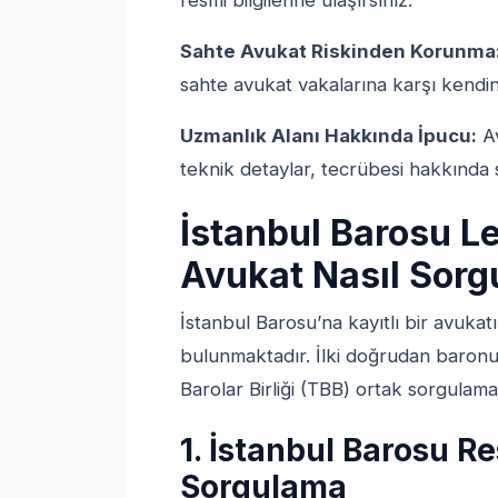
resmi bilgilerine ulaşırsınız.
Sahte Avukat Riskinden Korunma
sahte avukat vakalarına karşı kendini
Uzmanlık Alanı Hakkında İpucu:
Av
teknik detaylar, tecrübesi hakkında si
İstanbul Barosu L
Avukat Nasıl Sorg
İstanbul Barosu’na kayıtlı bir avukat
bulunmaktadır. İlki doğrudan baronun 
Barolar Birliği (TBB) ortak sorgulama 
1. İstanbul Barosu Re
Sorgulama