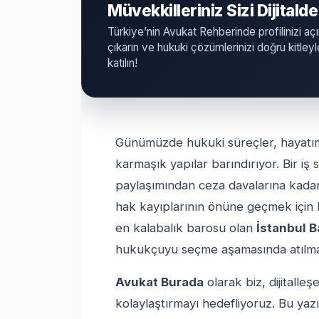
Müvekkilleriniz Sizi Dijitalde
Türkiye’nin Avukat Rehberinde profilinizi açı
çıkarın ve hukuki çözümlerinizi doğru kitle
katılın!
Günümüzde hukuki süreçler, hayatım
karmaşık yapılar barındırıyor. Bir 
paylaşımından ceza davalarına kadar
hak kayıplarının önüne geçmek için h
en kalabalık barosu olan
İstanbul 
hukukçuyu seçme aşamasında atılması
Avukat Burada
olarak biz, dijitalle
kolaylaştırmayı hedefliyoruz. Bu ya