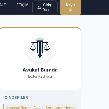
ALE
İLETİŞİM
Kayıt
Giriş
Yap
Ol
Avukat Burada
Editör Kadrosu
İÇINDEKILER
İstanbul Barosu Avukat Sorgulama Neden