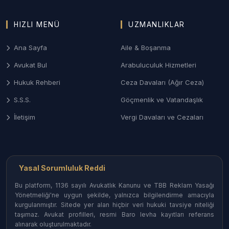
HIZLI MENÜ
UZMANLIKLAR
Ana Sayfa
Aile & Boşanma
Avukat Bul
Arabuluculuk Hizmetleri
Hukuk Rehberi
Ceza Davaları (Ağır Ceza)
S.S.S.
Göçmenlik ve Vatandaşlık
İletişim
Vergi Davaları ve Cezaları
Yasal Sorumluluk Reddi
Bu platform, 1136 sayılı Avukatlık Kanunu ve TBB Reklam Yasağı
Yönetmeliği'ne uygun şekilde, yalnızca bilgilendirme amacıyla
kurgulanmıştır. Sitede yer alan hiçbir veri hukuki tavsiye niteliği
taşımaz. Avukat profilleri, resmi Baro levha kayıtları referans
alınarak oluşturulmaktadır.