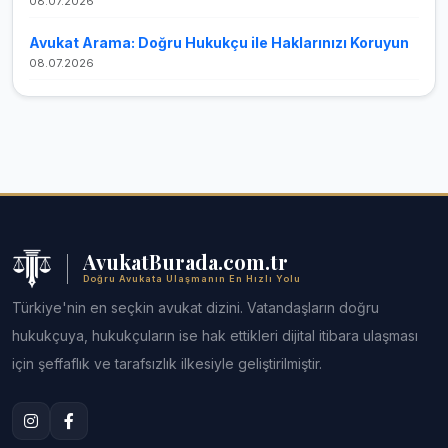
08.07.2026
Avukat Arama: Doğru Hukukçu ile Haklarınızı Koruyun
08.07.2026
AvukatBurada.com.tr
Doğru Avukata Ulaşmanın En Hızlı Yolu
Türkiye'nin en seçkin avukat dizini. Vatandaşların doğru
hukukçuya, hukukçuların ise hak ettikleri dijital itibara ulaşması
için şeffaflık ve tarafsızlık ilkesiyle geliştirilmiştir.