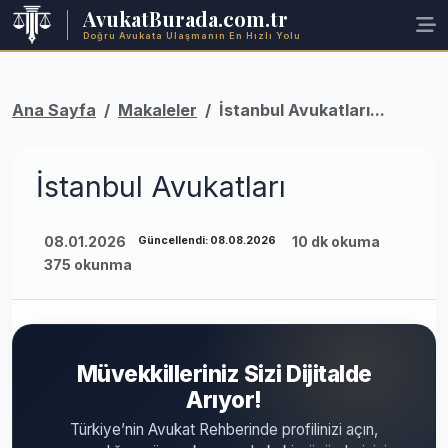
AvukatBurada.com.tr
Doğru Avukata Ulaşmanın En Hızlı Yolu
Ana Sayfa
Makaleler
İstanbul Avukatları...
İstanbul Avukatları
08.01.2026
10 dk okuma
Güncellendi: 08.08.2026
375 okunma
Müvekkilleriniz Sizi Dijitalde
Arıyor!
Türkiye’nin Avukat Rehberinde profilinizi açın,