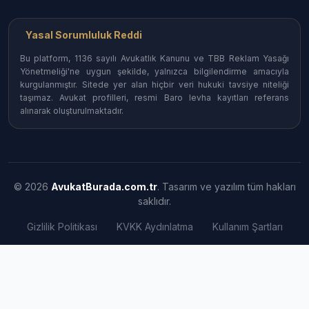
Yasal Sorumluluk Reddi
Bu platform, 1136 sayılı Avukatlık Kanunu ve TBB Reklam Yasağı
Yönetmeliği'ne uygun şekilde, yalnızca bilgilendirme amacıyla
kurgulanmıştır. Sitede yer alan hiçbir veri hukuki tavsiye niteliği
taşımaz. Avukat profilleri, resmi Baro levha kayıtları referans
alınarak oluşturulmaktadır.
© 2026
AvukatBurada.com.tr
. Tasarım ve yazılım tüm hakları
saklıdır.
Gizlilik Politikası
KVKK Aydınlatma
Kullanım Şartları