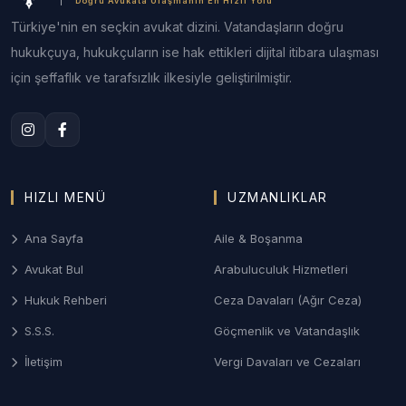
Doğru Avukata Ulaşmanın En Hızlı Yolu
Türkiye'nin en seçkin avukat dizini. Vatandaşların doğru
hukukçuya, hukukçuların ise hak ettikleri dijital itibara ulaşması
için şeffaflık ve tarafsızlık ilkesiyle geliştirilmiştir.
HIZLI MENÜ
UZMANLIKLAR
Ana Sayfa
Aile & Boşanma
Avukat Bul
Arabuluculuk Hizmetleri
Hukuk Rehberi
Ceza Davaları (Ağır Ceza)
S.S.S.
Göçmenlik ve Vatandaşlık
İletişim
Vergi Davaları ve Cezaları