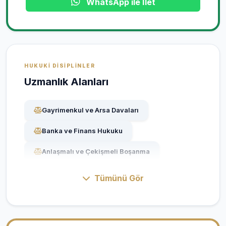
WhatsApp ile İlet
HUKUKI DISIPLINLER
Uzmanlık Alanları
Gayrimenkul ve Arsa Davaları
Banka ve Finans Hukuku
Anlaşmalı ve Çekişmeli Boşanma
Ceza Davaları (Ağır Ceza)
Tümünü Gör
Dernek ve Vakıf Mevzuatı
Gayrimenkul Hukuku