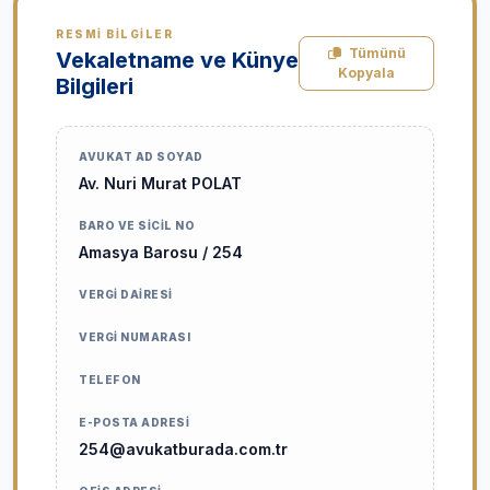
Hayvan Hakları Davaları
RESMI BILGILER
Tümünü
Vekaletname ve Künye
Hukuki Uyuşmazlık Çözümü
Kopyala
Bilgileri
AVUKAT AD SOYAD
Av. Nuri Murat POLAT
BARO VE SICIL NO
Amasya Barosu / 254
VERGI DAIRESI
VERGI NUMARASI
TELEFON
E-POSTA ADRESI
254@avukatburada.com.tr