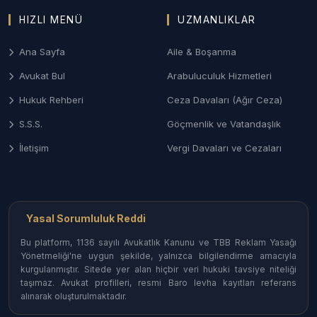
HIZLI MENÜ
UZMANLIKLAR
Ana Sayfa
Aile & Boşanma
Avukat Bul
Arabuluculuk Hizmetleri
Hukuk Rehberi
Ceza Davaları (Ağır Ceza)
S.S.S.
Göçmenlik ve Vatandaşlık
İletişim
Vergi Davaları ve Cezaları
Yasal Sorumluluk Reddi
Bu platform, 1136 sayılı Avukatlık Kanunu ve TBB Reklam Yasağı
Yönetmeliği'ne uygun şekilde, yalnızca bilgilendirme amacıyla
kurgulanmıştır. Sitede yer alan hiçbir veri hukuki tavsiye niteliği
taşımaz. Avukat profilleri, resmi Baro levha kayıtları referans
alınarak oluşturulmaktadır.