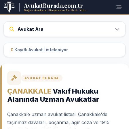
AvukatBurada.com.tr
Doğru Avukata Ulaşmanın En Hızlı Yolu
Avukat Ara
0
Kayıtlı Avukat Listeleniyor
AVUKAT BURADA
ÇANAKKALE
Vakıf Hukuku
Alanında Uzman Avukatlar
Çanakkale uzman avukat listesi. Çanakkale'de
taşınmaz davaları, boşanma, ağır ceza ve 1915