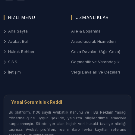
Anlaşmalı veya çekişmeli boşanma, nafaka, velayet
ve mal paylaşımı davalarında Çanakkale Aile
Mahkemeleri nezdinde sonuç odaklı ve gizlilik
HIZLI MENÜ
UZMANLIKLAR
prensibine dayalı yönetim.
Ana Sayfa
Aile & Boşanma
3. Çanakkale Ceza ve Ağır Ceza Savunması
Avukat Bul
Arabuluculuk Hizmetleri
Ağır Ceza Mahkemelerinde; asayiş olayları,
Hukuk Rehberi
Ceza Davaları (Ağır Ceza)
kaçakçılık dosyaları ve taksirle yaralama suçlarında
soruşturma aşamasından itibaren etkin savunma
S.S.S.
Göçmenlik ve Vatandaşlık
desteği.
İletişim
Vergi Davaları ve Cezaları
4. Biga ve Çan Sanayi/İş Hukuku
Ağır sanayi tesislerinin bulunduğu ilçelerde işçi
haklarının savunulması, iş kazası tazminatları ve
Yasal Sorumluluk Reddi
sendikal uyuşmazlıkların takibi.
Bu platform, 1136 sayılı Avukatlık Kanunu ve TBB Reklam Yasağı
Yönetmeliği'ne uygun şekilde, yalnızca bilgilendirme amacıyla
Çanakkale İlçelerinde Avukat
kurgulanmıştır. Sitede yer alan hiçbir veri hukuki tavsiye niteliği
taşımaz. Avukat profilleri, resmi Baro levha kayıtları referans
Erişimi