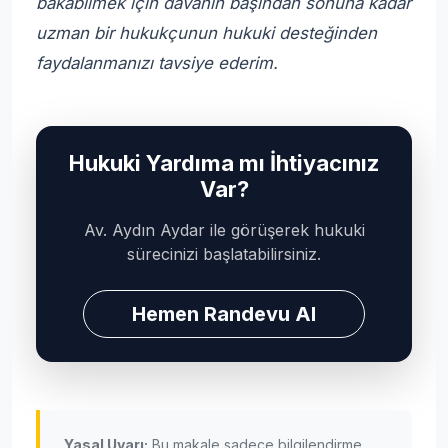
bakabilmek için davanın başından sonuna kadar
uzman bir hukukçunun hukuki desteğinden
faydalanmanızı tavsiye ederim.
Hukuki Yardıma mı İhtiyacınız
Var?
Av. Aydın Aydar ile görüşerek hukuki
sürecinizi başlatabilirsiniz.
Hemen Randevu Al
Yasal Uyarı:
Bu makale sadece bilgilendirme