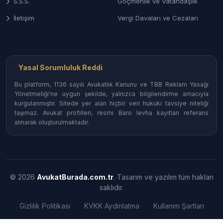
S.S.S.
Göçmenlik ve Vatandaşlık
İletişim
Vergi Davaları ve Cezaları
Yasal Sorumluluk Reddi
Bu platform, 1136 sayılı Avukatlık Kanunu ve TBB Reklam Yasağı
Yönetmeliği'ne uygun şekilde, yalnızca bilgilendirme amacıyla
kurgulanmıştır. Sitede yer alan hiçbir veri hukuki tavsiye niteliği
taşımaz. Avukat profilleri, resmi Baro levha kayıtları referans
alınarak oluşturulmaktadır.
© 2026
AvukatBurada.com.tr
. Tasarım ve yazılım tüm hakları
saklıdır.
Gizlilik Politikası
KVKK Aydınlatma
Kullanım Şartları